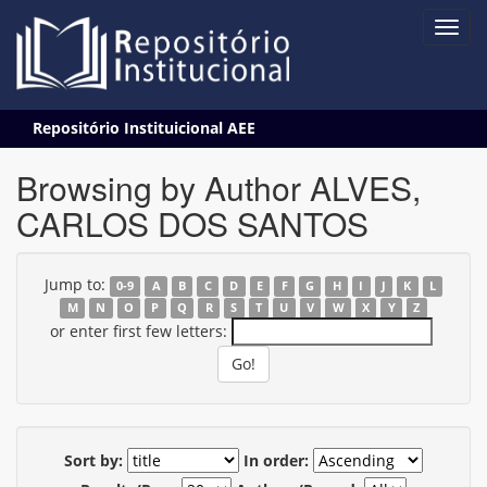
Skip
Repositório Instituicional AEE
navigation
Browsing by Author ALVES,
CARLOS DOS SANTOS
Jump to:
0-9
A
B
C
D
E
F
G
H
I
J
K
L
M
N
O
P
Q
R
S
T
U
V
W
X
Y
Z
or enter first few letters:
Sort by:
In order: