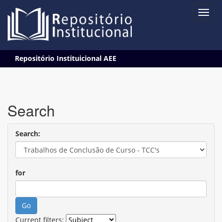
Skip
Repositório Instituicional AEE
navigation
Search
Search:
for
Current filters: