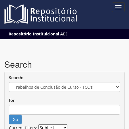
Skip
Repositório Instituicional AEE
navigation
Search
Search:
for
Current filters: