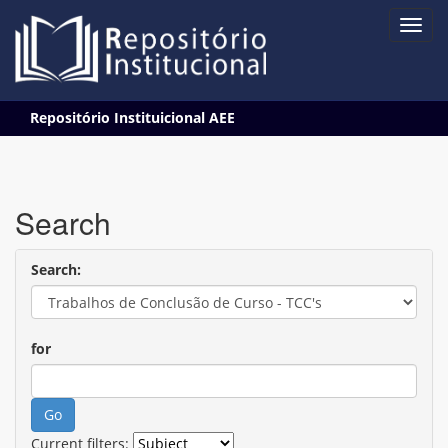
Skip
Repositório Instituicional AEE
navigation
Search
Search:
for
Current filters: