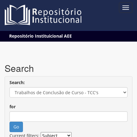
Skip
Repositório Instituicional AEE
navigation
Search
Search:
for
Current filters: