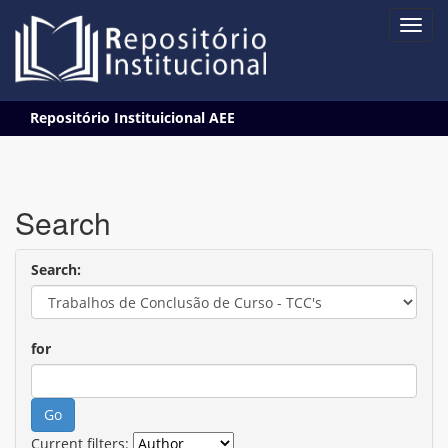
Skip
Repositório Instituicional AEE
navigation
Search
Search:
for
Current filters: