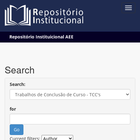
Skip
Repositório Instituicional AEE
navigation
Search
Search:
for
Current filters: