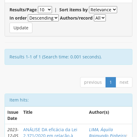
Results/Page
|
Sort items by
In order
Authors/record
Results 1-1 of 1 (Search time: 0.001 seconds).
previous
1
next
Item hits:
Issue
Title
Author(s)
Date
2023-
ANÁLISE DA eficácia da Lei
LIMA, Áquila
12-05
2.371/2020 em relação à
Raimundo Pinheiro
;