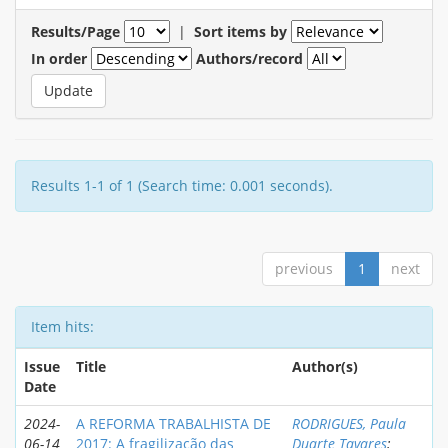
Results/Page
|
Sort items by
In order
Authors/record
Results 1-1 of 1 (Search time: 0.001 seconds).
previous
1
next
Item hits:
Issue
Title
Author(s)
Date
2024-
A REFORMA TRABALHISTA DE
RODRIGUES, Paula
06-14
2017: A fragilização das
Duarte Tavares
;