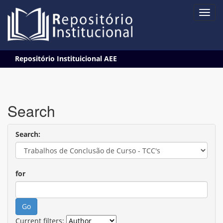
Skip
Repositório Instituicional AEE
navigation
Search
Search:
for
Current filters: