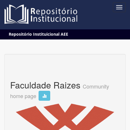
Skip
Repositório Instituicional AEE
navigation
Faculdade Raizes
Community
home page