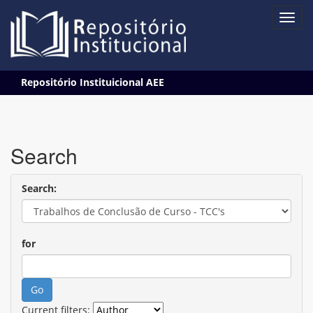
Skip
Repositório Instituicional AEE
navigation
Search
Search:
for
Current filters: