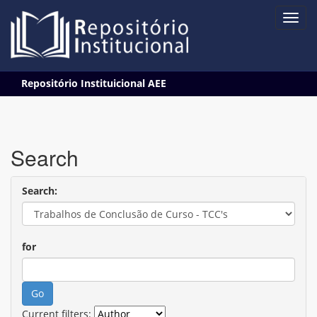
Skip
Repositório Instituicional AEE
navigation
Search
Search:
for
Current filters: