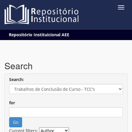
Skip
Repositório Instituicional AEE
navigation
Search
Search:
for
Current filters: