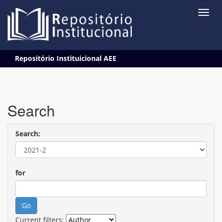
Skip
Repositório Instituicional AEE
navigation
Search
Search:
for
Current filters: