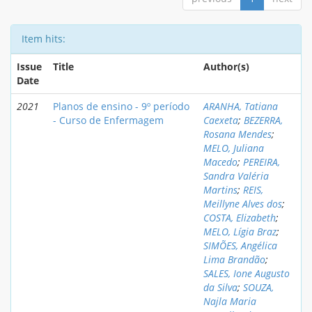
Item hits:
Issue
Title
Author(s)
Date
2021
Planos de ensino - 9º período
ARANHA, Tatiana
- Curso de Enfermagem
Caexeta
;
BEZERRA,
Rosana Mendes
;
MELO, Juliana
Macedo
;
PEREIRA,
Sandra Valéria
Martins
;
REIS,
Meillyne Alves dos
;
COSTA, Elizabeth
;
MELO, Lígia Braz
;
SIMÕES, Angélica
Lima Brandão
;
SALES, Ione Augusto
da Silva
;
SOUZA,
Najla Maria