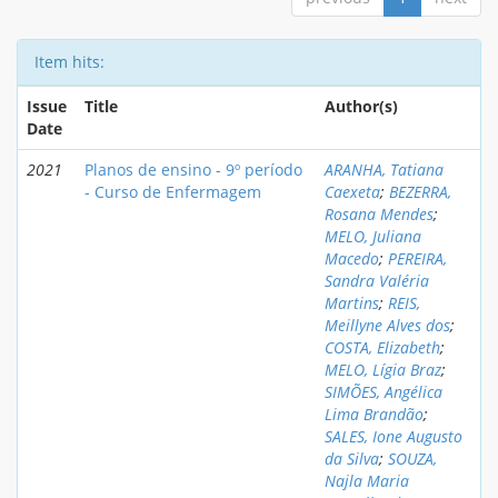
Item hits:
Issue
Title
Author(s)
Date
2021
Planos de ensino - 9º período
ARANHA, Tatiana
- Curso de Enfermagem
Caexeta
;
BEZERRA,
Rosana Mendes
;
MELO, Juliana
Macedo
;
PEREIRA,
Sandra Valéria
Martins
;
REIS,
Meillyne Alves dos
;
COSTA, Elizabeth
;
MELO, Lígia Braz
;
SIMÕES, Angélica
Lima Brandão
;
SALES, Ione Augusto
da Silva
;
SOUZA,
Najla Maria