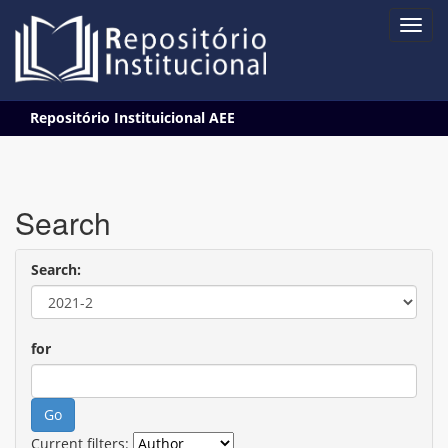
Skip
Repositório Instituicional AEE
navigation
Search
Search:
for
Current filters: