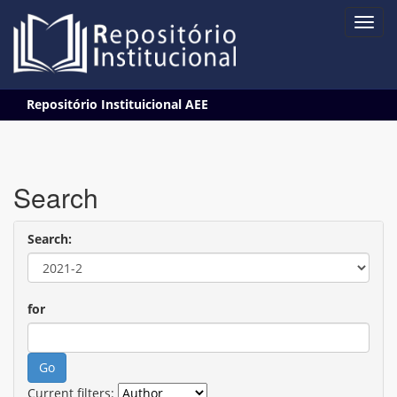
Skip
Repositório Instituicional AEE
navigation
Search
Search:
for
Current filters: