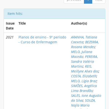
Item hits:
Issue
Title
Author(s)
Date
2021
Planos de ensino - 9º período
ARANHA, Tatiana
- Curso de Enfermagem
Caexeta
;
BEZERRA,
Rosana Mendes
;
MELO, Juliana
Macedo
;
PEREIRA,
Sandra Valéria
Martins
;
REIS,
Meillyne Alves dos
;
COSTA, Elizabeth
;
MELO, Lígia Braz
;
SIMÕES, Angélica
Lima Brandão
;
SALES, Ione Augusto
da Silva
;
SOUZA,
Najla Maria