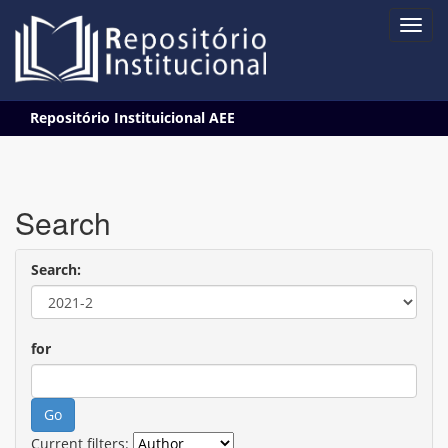
Skip
Repositório Instituicional AEE
navigation
Search
Search:
for
Current filters: