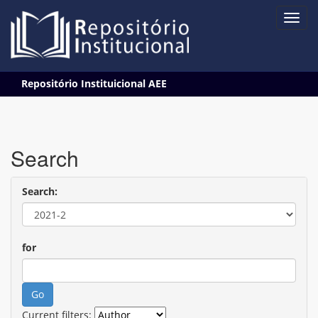
Skip
Repositório Instituicional AEE
navigation
Search
Search:
for
Current filters: