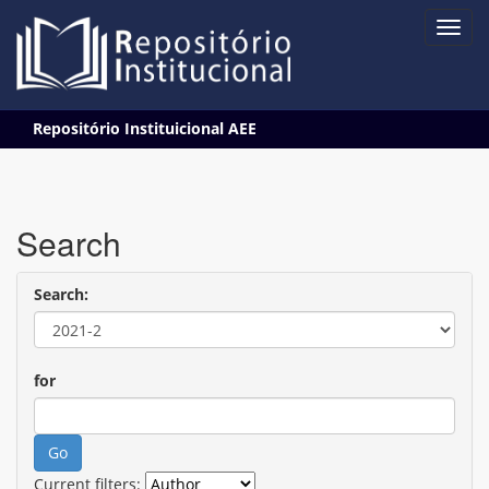
Skip
Repositório Instituicional AEE
navigation
Search
Search:
for
Current filters: