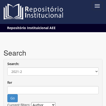
Skip
Repositório Instituicional AEE
navigation
Search
Search:
for
Current filters: