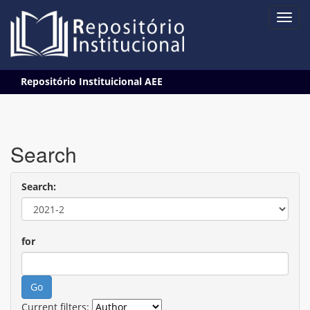
Skip
Repositório Instituicional AEE
navigation
Search
Search:
for
Current filters: