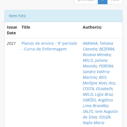
Item hits:
Issue
Title
Author(s)
Date
2021
Planos de ensino - 9º período
ARANHA, Tatiana
- Curso de Enfermagem
Caexeta
;
BEZERRA,
Rosana Mendes
;
MELO, Juliana
Macedo
;
PEREIRA,
Sandra Valéria
Martins
;
REIS,
Meillyne Alves dos
;
COSTA, Elizabeth
;
MELO, Lígia Braz
;
SIMÕES, Angélica
Lima Brandão
;
SALES, Ione Augusto
da Silva
;
SOUZA,
Najla Maria