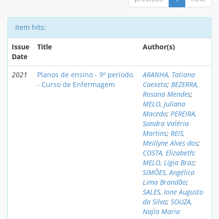
Item hits:
Issue
Title
Author(s)
Date
2021
Planos de ensino - 9º período
ARANHA, Tatiana
- Curso de Enfermagem
Caexeta
;
BEZERRA,
Rosana Mendes
;
MELO, Juliana
Macedo
;
PEREIRA,
Sandra Valéria
Martins
;
REIS,
Meillyne Alves dos
;
COSTA, Elizabeth
;
MELO, Lígia Braz
;
SIMÕES, Angélica
Lima Brandão
;
SALES, Ione Augusto
da Silva
;
SOUZA,
Najla Maria