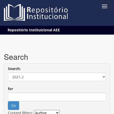
Skip
Repositório Instituicional AEE
navigation
Search
Search:
for
Current filters: