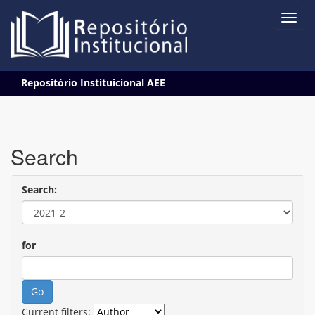
Skip
Repositório Instituicional AEE
navigation
Search
Search:
for
Current filters: