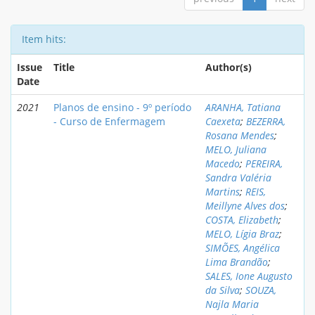
Item hits:
Issue
Title
Author(s)
Date
2021
Planos de ensino - 9º período
ARANHA, Tatiana
- Curso de Enfermagem
Caexeta
;
BEZERRA,
Rosana Mendes
;
MELO, Juliana
Macedo
;
PEREIRA,
Sandra Valéria
Martins
;
REIS,
Meillyne Alves dos
;
COSTA, Elizabeth
;
MELO, Lígia Braz
;
SIMÕES, Angélica
Lima Brandão
;
SALES, Ione Augusto
da Silva
;
SOUZA,
Najla Maria