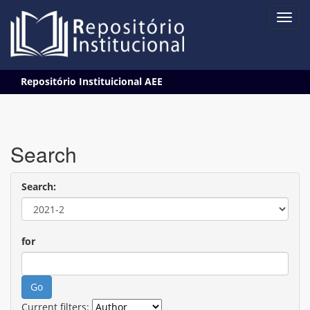
Skip
Repositório Instituicional AEE
navigation
Search
Search:
for
Current filters: