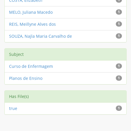
COSTA, Elizabeth
MELO, Juliana Macedo
1
REIS, Meillyne Alves dos
1
SOUZA, Najla Maria Carvalho de
1
Subject
Curso de Enfermagem
1
Planos de Ensino
1
Has File(s)
true
1