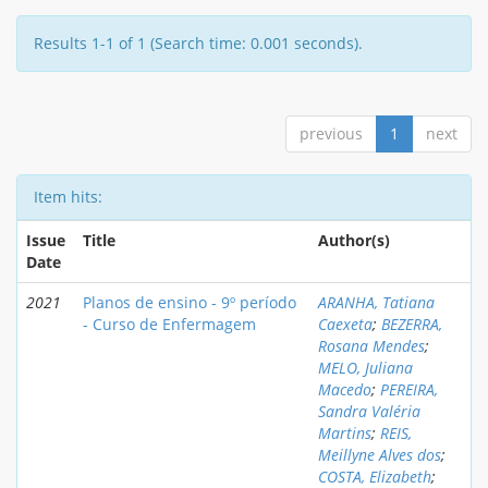
Results 1-1 of 1 (Search time: 0.001 seconds).
previous
1
next
Item hits:
Issue
Title
Author(s)
Date
2021
Planos de ensino - 9º período
ARANHA, Tatiana
- Curso de Enfermagem
Caexeta
;
BEZERRA,
Rosana Mendes
;
MELO, Juliana
Macedo
;
PEREIRA,
Sandra Valéria
Martins
;
REIS,
Meillyne Alves dos
;
COSTA, Elizabeth
;