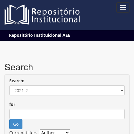
Skip
Repositório Instituicional AEE
navigation
Search
Search:
for
Current filters: