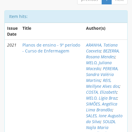
Item hits:
Issue
Title
Author(s)
Date
2021
Planos de ensino - 9º período
ARANHA, Tatiana
- Curso de Enfermagem
Caexeta
;
BEZERRA,
Rosana Mendes
;
MELO, Juliana
Macedo
;
PEREIRA,
Sandra Valéria
Martins
;
REIS,
Meillyne Alves dos
;
COSTA, Elizabeth
;
MELO, Lígia Braz
;
SIMÕES, Angélica
Lima Brandão
;
SALES, Ione Augusto
da Silva
;
SOUZA,
Najla Maria