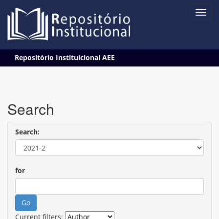
Skip
Repositório Instituicional AEE
navigation
Search
Search:
for
Current filters: