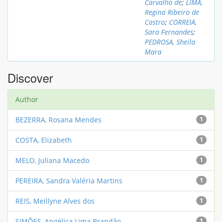
Carvalho de
;
LIMA,
Regina Ribeiro de
Castro
;
CORREIA,
Sara Fernandes
;
PEDROSA, Sheila
Mara
Discover
Author
BEZERRA, Rosana Mendes
1
COSTA, Elizabeth
1
MELO, Juliana Macedo
1
PEREIRA, Sandra Valéria Martins
1
REIS, Meillyne Alves dos
1
SIMÕES, Angélica Lima Brandão
1