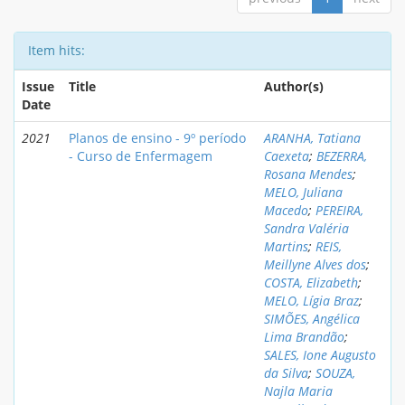
Item hits:
Issue
Title
Author(s)
Date
2021
Planos de ensino - 9º período
ARANHA, Tatiana
- Curso de Enfermagem
Caexeta
;
BEZERRA,
Rosana Mendes
;
MELO, Juliana
Macedo
;
PEREIRA,
Sandra Valéria
Martins
;
REIS,
Meillyne Alves dos
;
COSTA, Elizabeth
;
MELO, Lígia Braz
;
SIMÕES, Angélica
Lima Brandão
;
SALES, Ione Augusto
da Silva
;
SOUZA,
Najla Maria