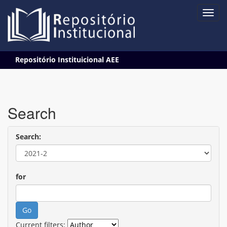
Skip
Repositório Instituicional AEE
navigation
Search
Search:
for
Current filters: