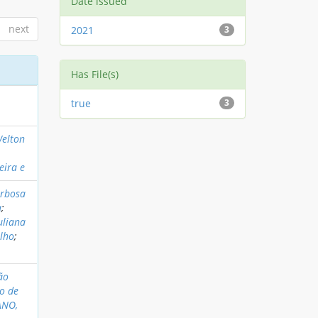
Date issued
next
2021
3
Has File(s)
true
3
Welton
eira e
arbosa
a
;
uliana
alho
;
ão
ro de
ANO,