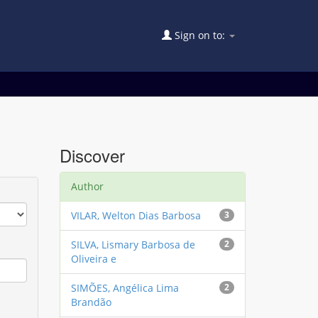
Sign on to:
Discover
Author
VILAR, Welton Dias Barbosa
3
SILVA, Lismary Barbosa de
2
Oliveira e
SIMÕES, Angélica Lima
2
Brandão