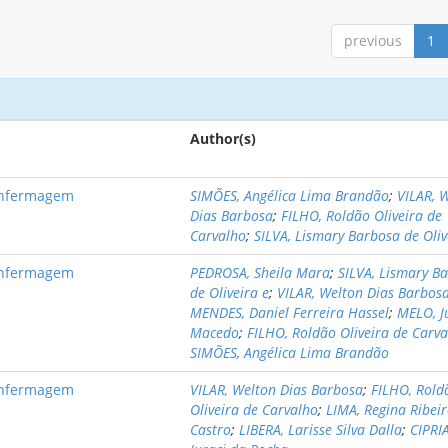
previous
1
Author(s)
 Enfermagem
SIMÕES, Angélica Lima Brandão
;
VILAR, 
Dias Barbosa
;
FILHO, Roldão Oliveira de
Carvalho
;
SILVA, Lismary Barbosa de Oliv
 Enfermagem
PEDROSA, Sheila Mara
;
SILVA, Lismary B
de Oliveira e
;
VILAR, Welton Dias Barbos
MENDES, Daniel Ferreira Hassel
;
MELO, J
Macedo
;
FILHO, Roldão Oliveira de Carv
SIMÕES, Angélica Lima Brandão
 Enfermagem
VILAR, Welton Dias Barbosa
;
FILHO, Rold
Oliveira de Carvalho
;
LIMA, Regina Ribei
Castro
;
LIBERA, Larisse Silva Dalla
;
CIPRI