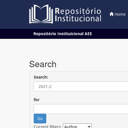
Home
Skip
Repositório Instituicional AEE
navigation
Search
Search:
for
Current filters: