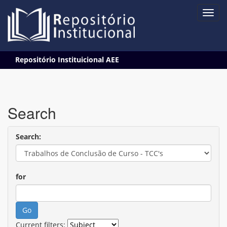
Skip
Repositório Instituicional AEE
navigation
Search
Search:
for
Current filters: