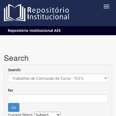
Skip
Repositório Instituicional AEE
navigation
Search
Search:
for
Current filters: