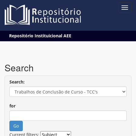
Skip
Repositório Instituicional AEE
navigation
Search
Search:
for
Current filters: