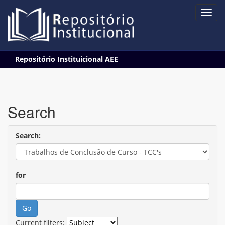
Skip
Repositório Instituicional AEE
navigation
Search
Search:
for
Current filters: