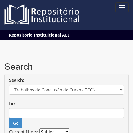
Skip
Repositório Instituicional AEE
navigation
Search
Search:
for
Current filters: