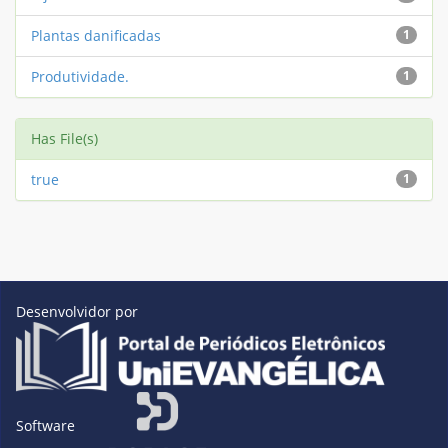
Plantas danificadas
1
Produtividade.
1
Has File(s)
true
1
Desenvolvidor por
Software