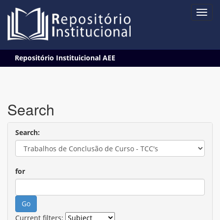
Skip
Repositório Instituicional AEE
navigation
Search
Search:
for
Current filters: