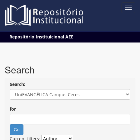
Skip
Repositório Instituicional AEE
navigation
Search
Search:
for
Current filters: