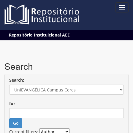
Skip
Repositório Instituicional AEE
navigation
Search
Search:
for
Current filters: