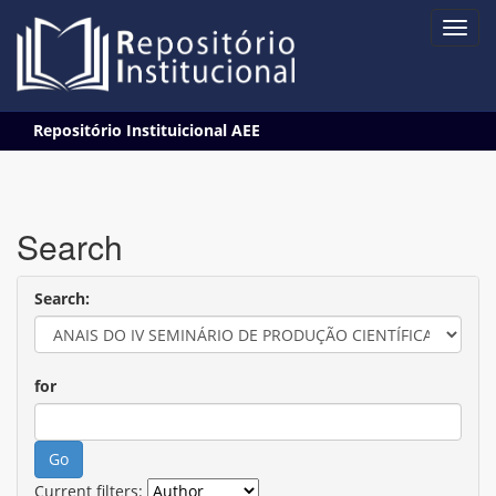
Skip
Repositório Instituicional AEE
navigation
Search
Search:
for
Current filters: