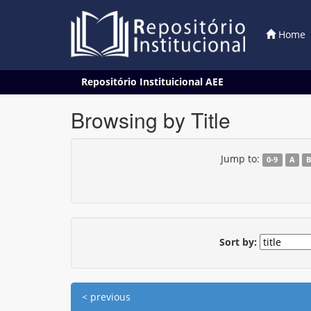
Home
Skip
Repositório Instituicional AEE
navigation
Browsing by Title
Jump to:
0-9
A
Sort by:
< previous