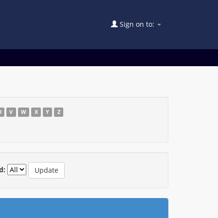
Sign on to:
U
V
W
X
Y
Z
d: