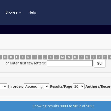
Browse
Help
B
C
D
E
F
G
H
I
J
K
L
M
N
O
P
Q
R
S
T
or enter first few letters:
In order:
Results/Page
Authors/Recor
Showing results 9009 to 9012 of 9012