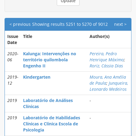
< previous
Showing results 5251 to 5270 of 9012
next >
Issue
Title
Author(s)
Date
2020-
Kalunga: Intervenções no
Pereira, Pedro
06
território quilombola
Henrique Máximo
;
Engenho II
Roriz, Cássia Dias
2019-
Kindergarten
Moura, Ana Amélia
12
de Paula
;
Junqueira,
Leonardo Medeiros
2019
Laboratório de Análises
-
Clínicas
2019
Laboratório de Habilidades
-
Clínicas e Clínica Escola de
Psicologia