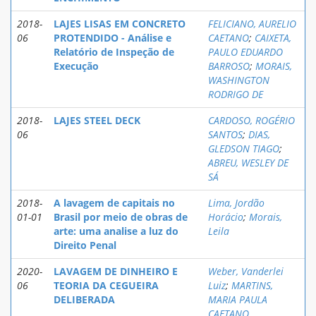
2018-
LAJES LISAS EM CONCRETO
FELICIANO, AURELIO
06
PROTENDIDO - Análise e
CAETANO
;
CAIXETA,
Relatório de Inspeção de
PAULO EDUARDO
Execução
BARROSO
;
MORAIS,
WASHINGTON
RODRIGO DE
2018-
LAJES STEEL DECK
CARDOSO, ROGÉRIO
06
SANTOS
;
DIAS,
GLEDSON TIAGO
;
ABREU, WESLEY DE
SÁ
2018-
A lavagem de capitais no
Lima, Jordão
01-01
Brasil por meio de obras de
Horácio
;
Morais,
arte: uma analise a luz do
Leila
Direito Penal
2020-
LAVAGEM DE DINHEIRO E
Weber, Vanderlei
06
TEORIA DA CEGUEIRA
Luiz
;
MARTINS,
DELIBERADA
MARIA PAULA
CAETANO