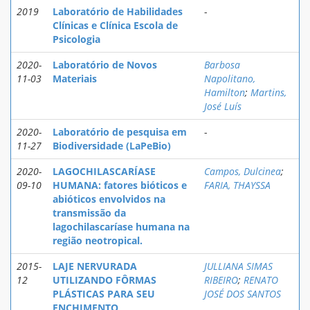
2019
Laboratório de Habilidades
-
Clínicas e Clínica Escola de
Psicologia
2020-
Laboratório de Novos
Barbosa
11-03
Materiais
Napolitano,
Hamilton
;
Martins,
José Luís
2020-
Laboratório de pesquisa em
-
11-27
Biodiversidade (LaPeBio)
2020-
LAGOCHILASCARÍASE
Campos, Dulcinea
;
09-10
HUMANA: fatores bióticos e
FARIA, THAYSSA
abióticos envolvidos na
transmissão da
lagochilascaríase humana na
região neotropical.
2015-
LAJE NERVURADA
JULLIANA SIMAS
12
UTILIZANDO FÔRMAS
RIBEIRO
;
RENATO
PLÁSTICAS PARA SEU
JOSÉ DOS SANTOS
ENCHIMENTO