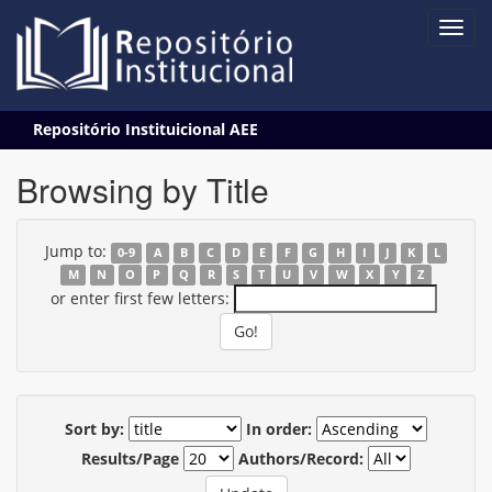
Skip
Repositório Instituicional AEE
navigation
Browsing by Title
Jump to:
0-9
A
B
C
D
E
F
G
H
I
J
K
L
M
N
O
P
Q
R
S
T
U
V
W
X
Y
Z
or enter first few letters:
Sort by:
In order:
Results/Page
Authors/Record: