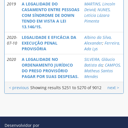
2019
A LEGALIDADE DO
MARTINS, Lincoln
CASAMENTO ENTRE PESSOAS
Deivid
;
NUNES,
COM SÍNDROME DE DOWN
Letícia Lázara
TENDO EM VISTA A LEI
Pimenta
13.146/15.
2020-
LEGALIDADE E EFICÁCIA DA
Albino da Silva,
07-10
EXECUÇÃO PENAL
Alexander
;
Ferreira,
PROVISÓRIA
Ada Lys
2020
A LEGALIDADE NO
SILVEIRA, Gláucio
ORDENAMENTO JURÍDICO
Batista da
;
CAMPOS,
DO PRESO PROVISÓRIO
Matheus Santos
PAGAR POR SUAS DESPESAS.
Mendes
< previous
Showing results 5251 to 5270 of 9012
next >
Desenvolvidor por