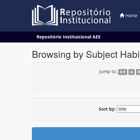
Home
Skip
Repositório Instituicional AEE
navigation
Browsing by Subject Habil
Jump to:
0-9
A
Sort by: