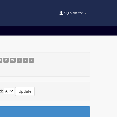
Sign on to:
U
V
W
X
Y
Z
d: