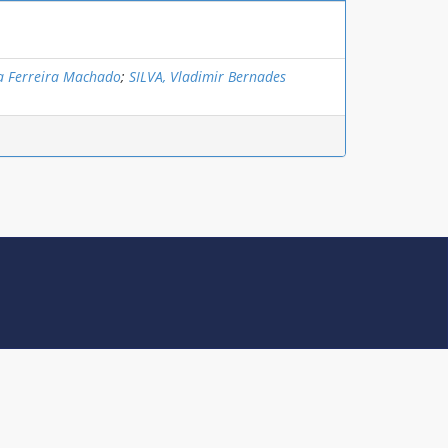
a Ferreira Machado
;
SILVA, Vladimir Bernades