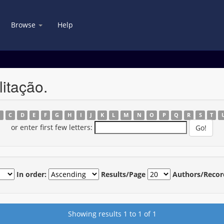
Browse
Help
itação.
B
C
D
E
F
G
H
I
J
K
L
M
N
O
P
Q
R
S
T
or enter first few letters:
In order:
Results/Page
Authors/Recor
Showing results 1 to 1 of 1