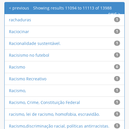
< previous
Showing results 11094 to 11113 of 13988
next >
rachaduras
1
Raciocinar
1
Racionalidade sustentável.
1
Racisismo no futebol
1
Racismo
6
Racismo Recreativo
1
Racismo,
1
Racismo, Crime, Constituição Federal
1
racismo, lei de racismo, homofobia, escravidão.
1
Racismo,discriminação racial, políticas antirracistas.
1