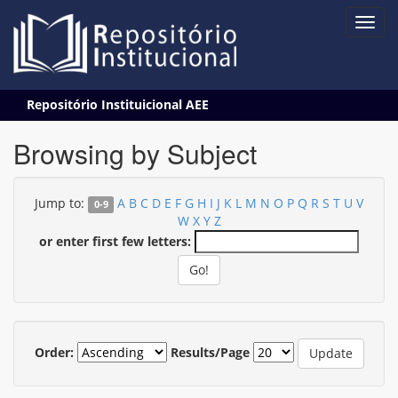
Skip
Repositório Instituicional AEE
navigation
Browsing by Subject
Jump to:
A
B
C
D
E
F
G
H
I
J
K
L
M
N
O
P
Q
R
S
T
U
V
0-9
W
X
Y
Z
or enter first few letters:
Order:
Results/Page