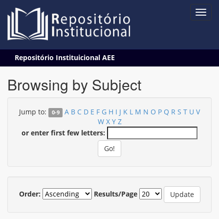
Skip
Repositório Instituicional AEE
navigation
Browsing by Subject
Jump to:
A
B
C
D
E
F
G
H
I
J
K
L
M
N
O
P
Q
R
S
T
U
V
0-9
W
X
Y
Z
or enter first few letters:
Order:
Results/Page