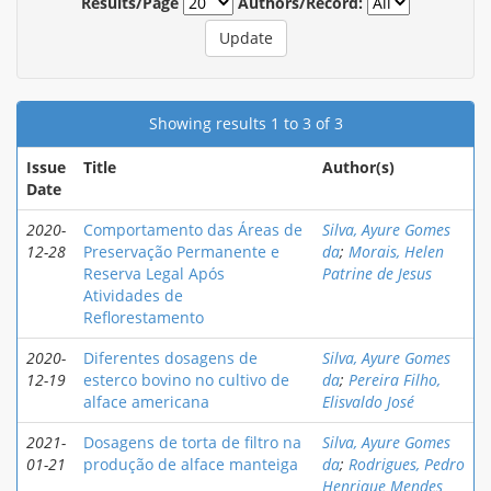
Results/Page
Authors/Record:
Showing results 1 to 3 of 3
Issue
Title
Author(s)
Date
2020-
Comportamento das Áreas de
Silva, Ayure Gomes
12-28
Preservação Permanente e
da
;
Morais, Helen
Reserva Legal Após
Patrine de Jesus
Atividades de
Reflorestamento
2020-
Diferentes dosagens de
Silva, Ayure Gomes
12-19
esterco bovino no cultivo de
da
;
Pereira Filho,
alface americana
Elisvaldo José
2021-
Dosagens de torta de filtro na
Silva, Ayure Gomes
01-21
produção de alface manteiga
da
;
Rodrigues, Pedro
Henrique Mendes