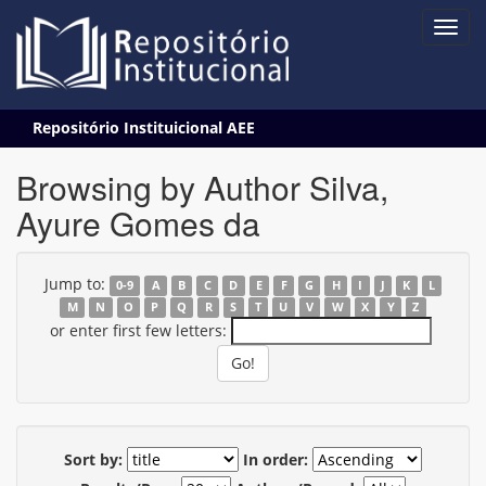
Skip
Repositório Instituicional AEE
navigation
Browsing by Author Silva,
Ayure Gomes da
Jump to:
0-9
A
B
C
D
E
F
G
H
I
J
K
L
M
N
O
P
Q
R
S
T
U
V
W
X
Y
Z
or enter first few letters:
Sort by:
In order: