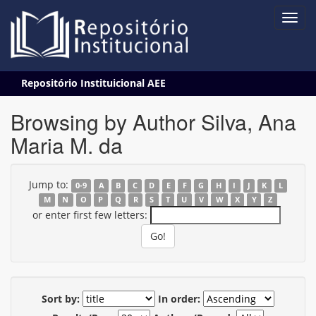
Skip
Repositório Instituicional AEE
navigation
Browsing by Author Silva, Ana
Maria M. da
Jump to:
0-9
A
B
C
D
E
F
G
H
I
J
K
L
M
N
O
P
Q
R
S
T
U
V
W
X
Y
Z
or enter first few letters:
Sort by:
In order: