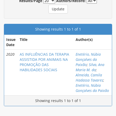
Results/Page
Authors/Record:
Showing results 1 to 1 of 1
Issue
Title
Author(s)
Date
2020
AS INFLUÊNCIAS DA TERAPIA
Enetério, Núbia
ASSISTIDA POR ANIMAIS NA
Gonçalves da
PROMOÇÃO DAS
Paixão
;
Silva, Ana
HABILIDADES SOCIAIS
Maria M. da
;
Almeida, Camila
Hadassa Tavares
;
Enetério, Núbia
Gonçalves da Paixão
Showing results 1 to 1 of 1