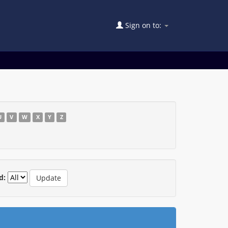
Sign on to:
U
V
W
X
Y
Z
d: