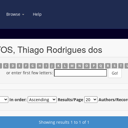
Browse
Help
OS, Thiago Rodrigues dos
B
C
D
E
F
G
H
I
J
K
L
M
N
O
P
Q
R
S
T
or enter first few letters:
In order:
Results/Page
Authors/Recor
Showing results 1 to 1 of 1