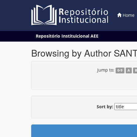
Home
Skip
Repositório Instituicional AEE
navigation
Browsing by Author SANT
Jump to:
0-9
A
Sort by: