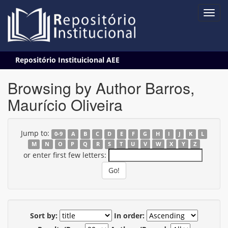
Skip
Repositório Instituicional AEE
navigation
Browsing by Author Barros,
Maurício Oliveira
Jump to:
0-9
A
B
C
D
E
F
G
H
I
J
K
L
M
N
O
P
Q
R
S
T
U
V
W
X
Y
Z
or enter first few letters:
Sort by:
In order: