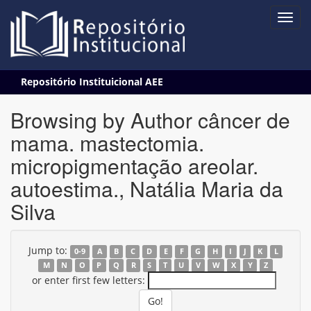
Skip
Repositório Instituicional AEE
navigation
Browsing by Author câncer de
mama. mastectomia.
micropigmentação areolar.
autoestima., Natália Maria da
Silva
Jump to:
0-9
A
B
C
D
E
F
G
H
I
J
K
L
M
N
O
P
Q
R
S
T
U
V
W
X
Y
Z
or enter first few letters: