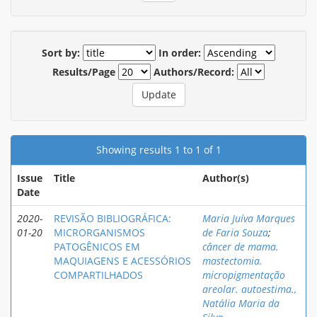
Sort by:
In order:
Results/Page
Authors/Record:
Showing results 1 to 1 of 1
Issue
Title
Author(s)
Date
2020-
REVISÃO BIBLIOGRÁFICA:
Maria Juíva Marques
01-20
MICRORGANISMOS
de Faria Souza
;
PATOGÊNICOS EM
câncer de mama.
MAQUIAGENS E ACESSÓRIOS
mastectomia.
COMPARTILHADOS
micropigmentação
areolar. autoestima.,
Natália Maria da