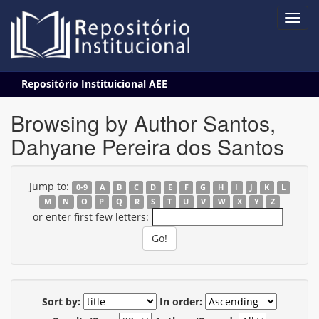
Skip
Repositório Instituicional AEE
navigation
Browsing by Author Santos,
Dahyane Pereira dos Santos
Jump to:
0-9
A
B
C
D
E
F
G
H
I
J
K
L
M
N
O
P
Q
R
S
T
U
V
W
X
Y
Z
or enter first few letters:
Sort by:
In order: