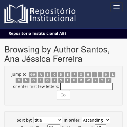
Skip
Repositório Instituicional AEE
navigation
Browsing by Author Santos,
Ana Jéssica Ferreira
Jump to:
0-9
A
B
C
D
E
F
G
H
I
J
K
L
M
N
O
P
Q
R
S
T
U
V
W
X
Y
Z
or enter first few letters:
Sort by:
In order: