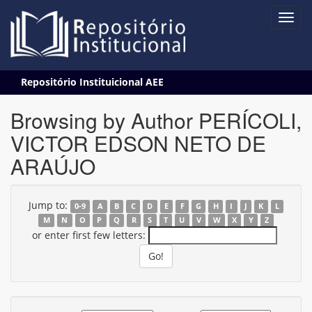
Skip
Repositório Instituicional AEE
navigation
Browsing by Author PERÍCOLI,
VICTOR EDSON NETO DE
ARAÚJO
Jump to:
0-9
A
B
C
D
E
F
G
H
I
J
K
L
M
N
O
P
Q
R
S
T
U
V
W
X
Y
Z
or enter first few letters: