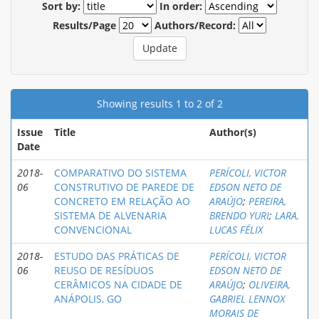
Sort by:
In order:
Results/Page
Authors/Record:
Showing results 1 to 2 of 2
Issue
Title
Author(s)
Date
2018-
COMPARATIVO DO SISTEMA
PERÍCOLI, VICTOR
06
CONSTRUTIVO DE PAREDE DE
EDSON NETO DE
CONCRETO EM RELAÇÃO AO
ARAÚJO
;
PEREIRA,
SISTEMA DE ALVENARIA
BRENDO YURI
;
LARA,
CONVENCIONAL
LUCAS FÉLIX
2018-
ESTUDO DAS PRÁTICAS DE
PERÍCOLI, VICTOR
06
REUSO DE RESÍDUOS
EDSON NETO DE
CERÂMICOS NA CIDADE DE
ARAÚJO
;
OLIVEIRA,
ANÁPOLIS, GO
GABRIEL LENNOX
MORAIS DE