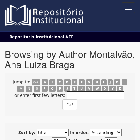
Skip
Repositório Instituicional AEE
navigation
Browsing by Author Montalvão,
Ana Luiza Braga
Jump to:
0-9
A
B
C
D
E
F
G
H
I
J
K
L
M
N
O
P
Q
R
S
T
U
V
W
X
Y
Z
or enter first few letters:
Sort by:
In order: